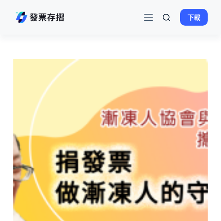
跳
下載
至
主
要
內
容