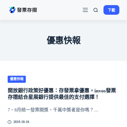
跳
下載
至
主
要
內
優惠快報
容
優惠快報
開放銀行政策好優惠：存發票拿優惠，invos發票
存摺結合星展銀行提供最佳的支付選擇！
7、8月統一發票開獎，千萬中獎者是你嗎？…
2019-10-16