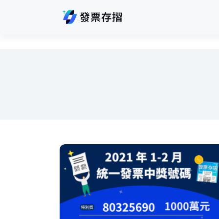
跳
至
主
要
內
容