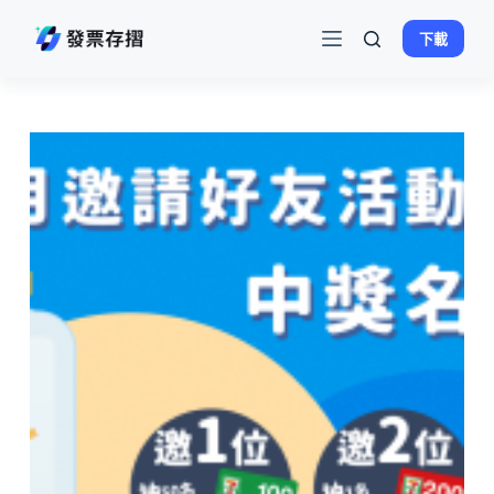
跳
下載
至
主
要
內
容