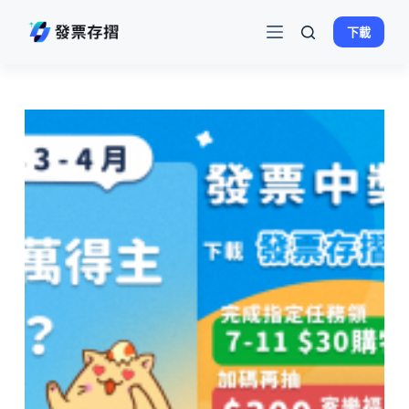
跳
下載
至
主
要
內
容