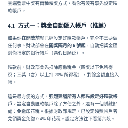
雲端發票中獎有兩種領獎方式，看你有沒有事先設定匯
款帳戶。
方式一：獎金自動匯入帳戶（推薦）
如果你
在開獎前
就已經設定好匯款帳戶，完全不需要做
任何事。財政部會在
開獎隔月的 6 號起
，自動把獎金匯
到你指定的銀行帳戶（遇假日順延）。
匯款前，財政部會先扣除應繳稅金（四獎以下免所得
稅；三獎（含）以上扣 20% 所得稅），剩餘金額直接入
帳。
這是最方便的方式，
強烈建議所有人都先設定好匯款帳
戶
。設定自動匯款帳戶除了方便之外，還有一個隱藏好
處：免繳印花稅。根據財政部規定，已設定領獎帳戶者
兌領獎金免繳 0.4% 印花稅。設定方法往下看第六段。