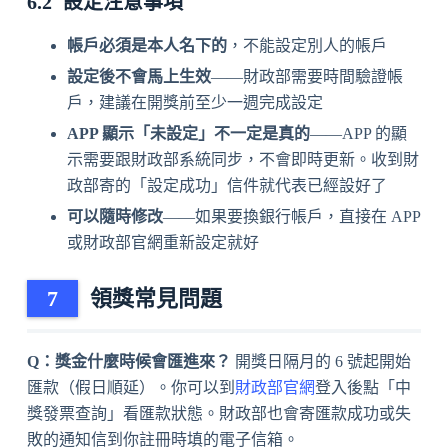
設定注意事項
帳戶必須是本人名下的
，不能設定別人的帳戶
設定後不會馬上生效
——財政部需要時間驗證帳
戶，建議在開獎前至少一週完成設定
APP 顯示「未設定」不一定是真的
——APP 的顯
示需要跟財政部系統同步，不會即時更新。收到財
政部寄的「設定成功」信件就代表已經設好了
可以隨時修改
——如果要換銀行帳戶，直接在 APP
或財政部官網重新設定就好
領獎常見問題
Q：獎金什麼時候會匯進來？
開獎日隔月的 6 號起開始
匯款（假日順延）。你可以到
財政部官網
登入後點「中
獎發票查詢」看匯款狀態。財政部也會寄匯款成功或失
敗的通知信到你註冊時填的電子信箱。