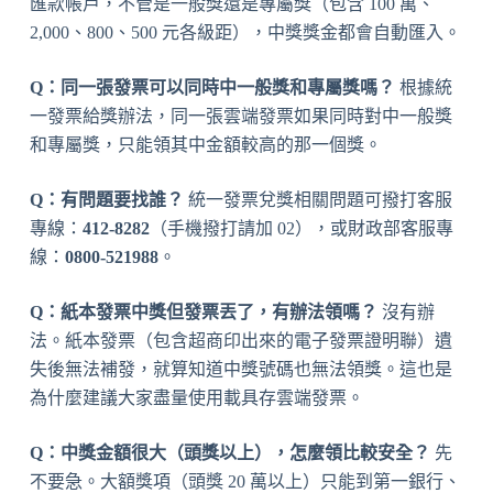
匯款帳戶，不管是一般獎還是專屬獎（包含 100 萬、
2,000、800、500 元各級距），中獎獎金都會自動匯入。
Q：同一張發票可以同時中一般獎和專屬獎嗎？
根據統
一發票給獎辦法，同一張雲端發票如果同時對中一般獎
和專屬獎，只能領其中金額較高的那一個獎。
Q：有問題要找誰？
統一發票兌獎相關問題可撥打客服
專線：
412-8282
（手機撥打請加 02），或財政部客服專
線：
0800-521988
。
Q：紙本發票中獎但發票丟了，有辦法領嗎？
沒有辦
法。紙本發票（包含超商印出來的電子發票證明聯）遺
失後無法補發，就算知道中獎號碼也無法領獎。這也是
為什麼建議大家盡量使用載具存雲端發票。
Q：中獎金額很大（頭獎以上），怎麼領比較安全？
先
不要急。大額獎項（頭獎 20 萬以上）只能到第一銀行、