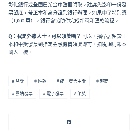
彰化銀行或全國農業金庫臨櫃領取。建議先影印一份發
票留底，帶正本和身分證到銀行辦理。如果中了特別獎
（1,000 萬），銀行會協助你完成扣稅和匯款流程。
Q：我是外籍人士，可以領獎嗎？
可以。攜帶居留證正
本和中獎發票到指定金融機構領獎即可。扣稅規則跟本
國人一樣。
# 兌獎
# 匯款
# 統一發票中獎
# 超商
# 雲端發票
# 電子發票
# 領獎