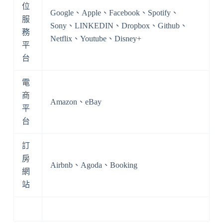
位
Google、Apple、Facebook、Spotify、
服
Sony、LINKEDIN、Dropbox、Github、
務
Netflix、Youtube、Disney+
平
台
電
商
Amazon、eBay
平
台
訂
房
Airbnb、Agoda、Booking
網
站