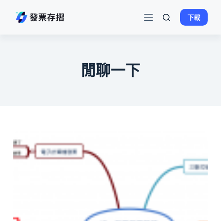
跳
下載
至
主
要
內
閒聊一下
容