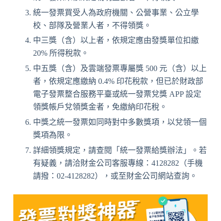
統一發票買受人為政府機關、公營事業、公立學
校、部隊及營業人者，不得領獎。
中三獎（含）以上者，依規定應由發獎單位扣繳
20% 所得稅款。
中五獎（含）及雲端發票專屬獎 500 元（含）以上
者，依規定應繳納 0.4% 印花稅款，但已於財政部
電子發票整合服務平臺或統一發票兌獎 APP 設定
領獎帳戶兌領獎金者，免繳納印花稅。
中獎之統一發票如同時對中多數獎項，以兌領一個
獎項為限。
詳細領獎規定，請查閱「統一發票給獎辦法」。若
有疑義，請洽財金公司客服專線：4128282（手機
請撥：02-4128282），或至財金公司網站查詢。