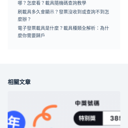
哪？怎麼看？載具隨機碼查詢教學
刷載具多久會顯示？發票沒收到或查詢不到怎
麼辦？
電子發票載具是什麼？載具種類全解析：為什
麼你需要歸戶
相關文章