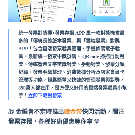
統一發票對獎機+發票存摺 APP 是一款對獎機會最
多的「傳統長條紙本發票」與「雲端發票」對獎
APP！包含雲端發票載具管理、手機條碼電子載
具、最新統一發票中獎號碼、 QRcode 掃描自動對
獎、傳統發票文字辨識對獎、手動對獎、發票分類
紀錄、發票明細整理、消費數據分析及店家會員卡
管理等功能，輕鬆簡單又快速的管理發票與對獎，
850萬人都在用，是方便又好用的雲端發票載具小幫
手！
立即下載對發票
🎁
金編會不定時推出
賺金幣
快閃活動，關注
發票存摺，各種好康優惠等你拿
💙