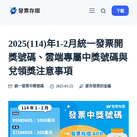
跳
下載
至
主
要
內
2025(114)年1-2月統一發票開
容
獎號碼、雲端專屬中獎號碼與
兌領獎注意事項
統一發票中獎號碼
2025-03-25
愛存發票的金編