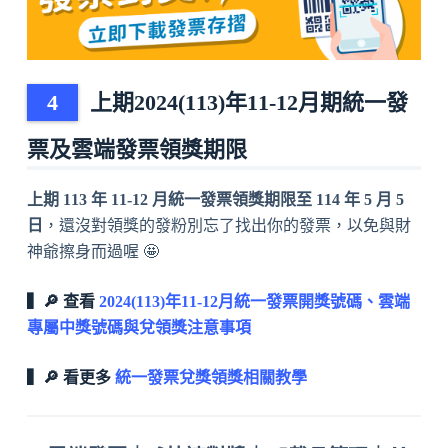
上期2024(113)年11-12月期統一發
票及雲端發票領獎期限
上期 113 年 11-12 月統一發票領獎期限至 114 年 5 月 5
日
，還沒對領獎的發粉別忘了找出你的發票，以免與財
神爺擦身而過喔 🤩
▍🔎 查看
2024(113)年11-12月統一發票開獎號碼、雲端
專屬中獎號碼與兌領獎注意事項
▍🔎 看更多
統一發票兌獎領獎相關教學