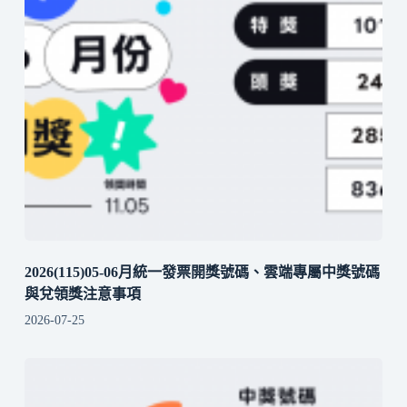
2026(115)05-06月統一發票開獎號碼、雲端專屬中獎號碼
與兌領獎注意事項
2026-07-25