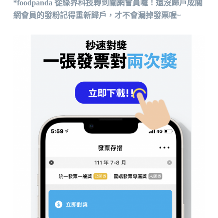
*foodpanda 從綠界科技轉到關網會員囉！還沒歸戶成關
網會員的發粉記得重新歸戶，才不會漏掉發票喔~