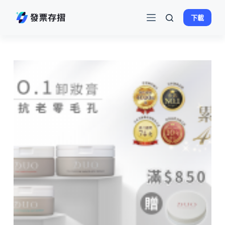
跳
下載
至
主
要
內
容