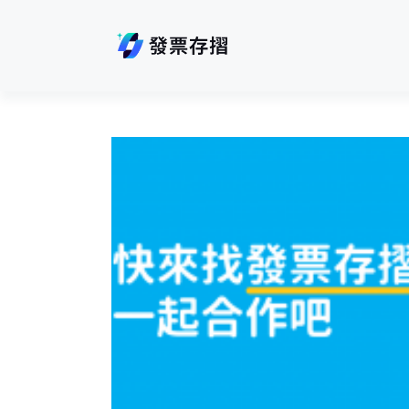
跳
至
主
要
內
容