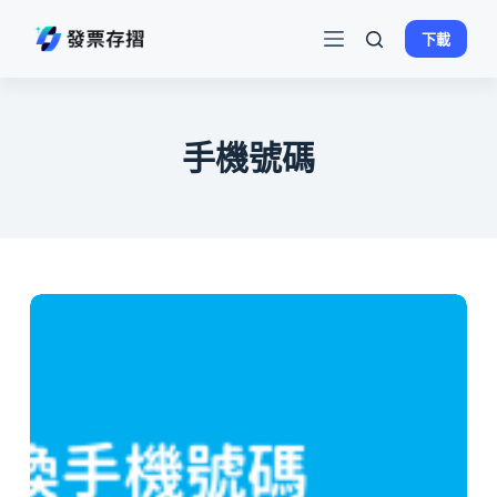
跳
下載
至
主
要
內
手機號碼
容