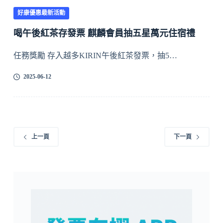
好康優惠最新活動
喝午後紅茶存發票 麒麟會員抽五星萬元住宿禮
任務獎勵 存入越多KIRIN午後紅茶發票，抽5…
2025-06-12
上一頁
下一頁