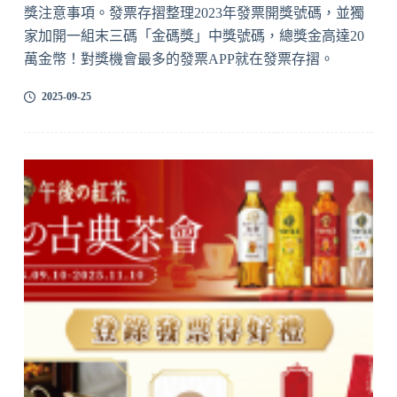
獎注意事項。發票存摺整理2023年發票開獎號碼，並獨
家加開一組末三碼「金碼獎」中獎號碼，總獎金高達20
萬金幣！對獎機會最多的發票APP就在發票存摺。
2025-09-25