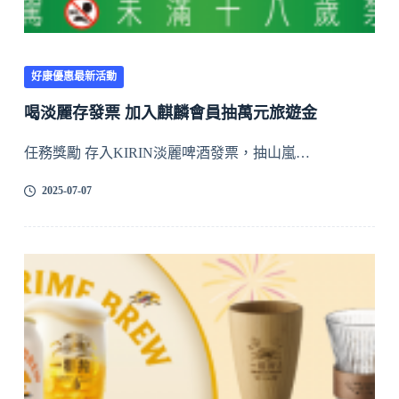
好康優惠最新活動
喝淡麗存發票 加入麒麟會員抽萬元旅遊金
任務獎勵 存入KIRIN淡麗啤酒發票，抽山嵐…
2025-07-07