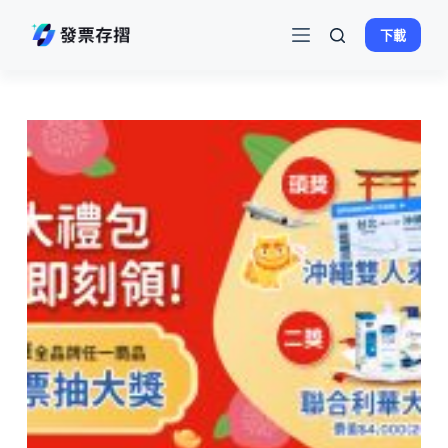
跳
下載
至
主
要
內
容